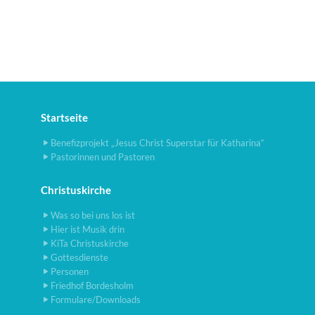
Startseite
Benefizprojekt „Jesus Christ Superstar für Katharina“
Pastorinnen und Pastoren
Christuskirche
Was so bei uns los ist
Hier ist Musik drin
KiTa Christuskirche
Gottesdienste
Personen
Friedhof Bordesholm
Formulare/Downloads