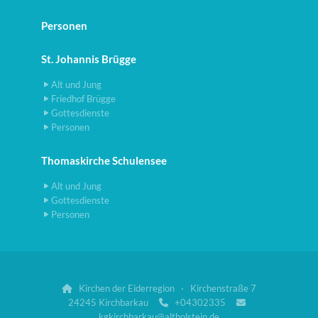
Personen
St. Johannis Brügge
Alt und Jung
Friedhof Brügge
Gottesdienste
Personen
Thomaskirche Schulensee
Alt und Jung
Gottesdienste
Personen
Kirchen der Eiderregion · Kirchenstraße 7

24245 Kirchbarkau
+04302335


kgkirchbarkau@altholstein.de