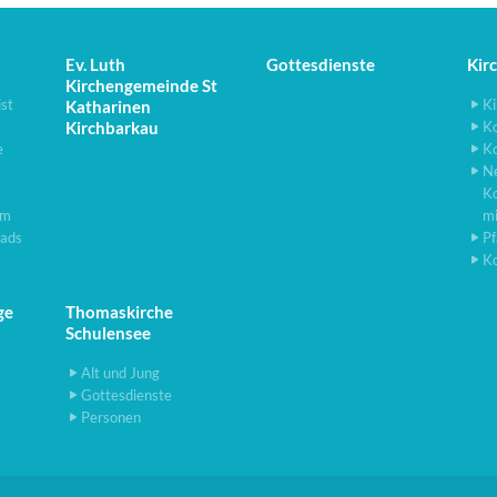
Ev. Luth
Gottesdienste
Kir
Kirchengemeinde St
ist
Ki
Katharinen
Kirchbarkau
K
e
K
N
K
lm
m
ads
Pf
K
ge
Thomaskirche
Schulensee
Alt und Jung
Gottesdienste
Personen