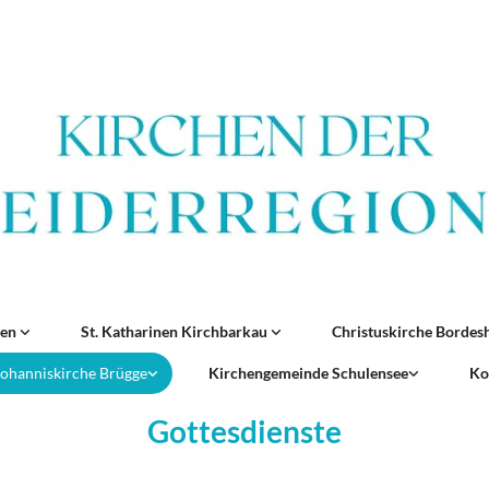
ren
St. Katharinen Kirchbarkau
Christuskirche Borde
 Johanniskirche Brügge
Kirchengemeinde Schulensee
Ko
Gottesdienste