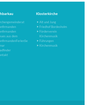
chbarkau
Klosterkirche
rchengemeinderat
Alt und Jung
onfirmanden
Friedhof Bordesholm
onfirmanden
Förderverein
eues aus dem
Kirchenmusik
onfirmandenFerienSe
Führungen
inar
Kirchenmusik
adfinder
ontakt