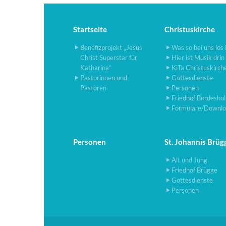
Startseite
Christuskirche
Benefizprojekt „Jesus
Was so bei uns los 
Christ Superstar für
Hier ist Musik drin
Katharina“
KiTa Christuskirch
Pastorinnen und
Gottesdienste
Pastoren
Personen
Friedhof Bordesho
Formulare/Downlo
Personen
St. Johannis Brüg
Alt und Jung
Friedhof Brügge
Gottesdienste
Personen