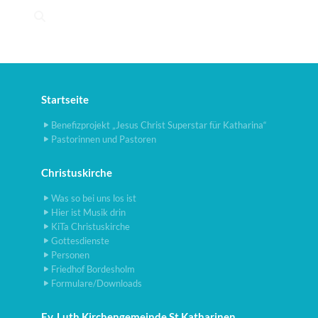
Startseite
Benefizprojekt „Jesus Christ Superstar für Katharina“
Pastorinnen und Pastoren
Christuskirche
Was so bei uns los ist
Hier ist Musik drin
KiTa Christuskirche
Gottesdienste
Personen
Friedhof Bordesholm
Formulare/Downloads
Ev. Luth Kirchengemeinde St Katharinen