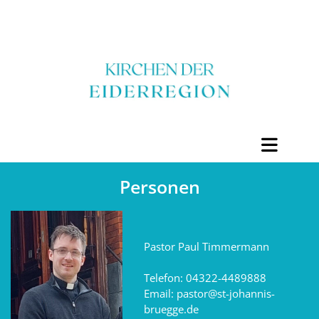
Personen
Pastor Paul Timmermann
Telefon: 04322-4489888
Email: pastor@st-johannis-
bruegge.de