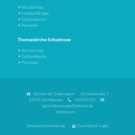
Alt und Jung
Friedhof Brügge
Gottesdienste
Personen
Thomaskirche Schulensee
Alt und Jung
Gottesdienste
Personen
Kirchen der Eiderregion · Kirchenstraße 7

24245 Kirchbarkau
+04302335


kgkirchbarkau@altholstein.de
Impressum
Datenschutzerklärung
ChurchDesk-Login