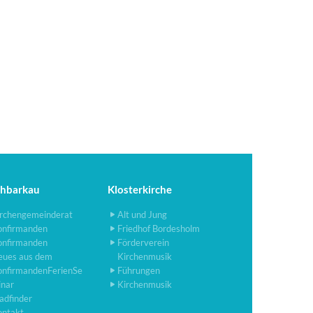
chbarkau
Klosterkirche
rchengemeinderat
Alt und Jung
onfirmanden
Friedhof Bordesholm
onfirmanden
Förderverein
eues aus dem
Kirchenmusik
onfirmandenFerienSe
Führungen
inar
Kirchenmusik
adfinder
ontakt