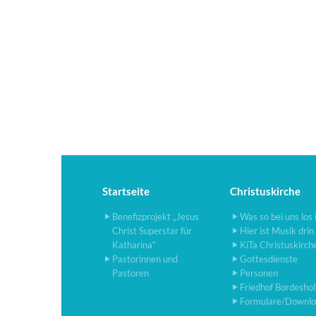
Startseite
Christuskirche
Benefizprojekt „Jesus
Was so bei uns los 
Christ Superstar für
Hier ist Musik drin
Katharina“
KiTa Christuskirch
Pastorinnen und
Gottesdienste
Pastoren
Personen
Friedhof Bordesho
Formulare/Downlo