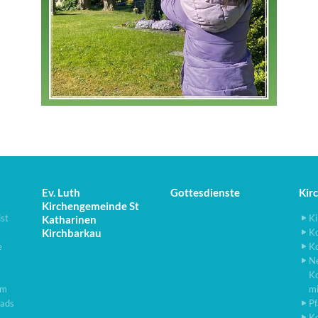
Ev. Luth
Gottesdienste
Kir
Kirchengemeinde St
ist
Ki
Katharinen
Kirchbarkau
K
e
K
N
K
lm
m
ads
Pf
K