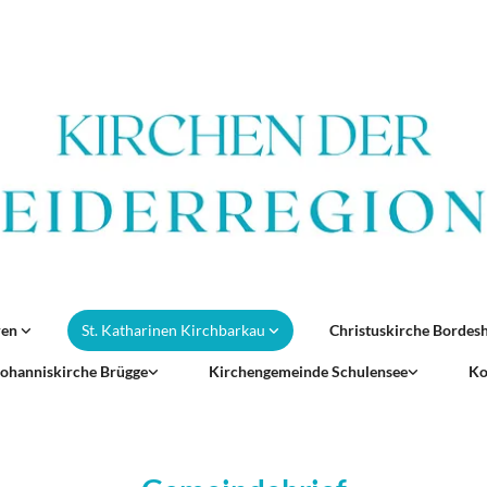
ren
St. Katharinen Kirchbarkau
Christuskirche Borde
 Johanniskirche Brügge
Kirchengemeinde Schulensee
Ko