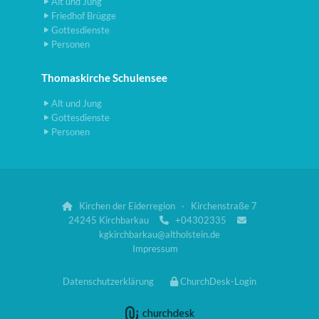
Alt und Jung
Friedhof Brügge
Gottesdienste
Personen
Thomaskirche Schulensee
Alt und Jung
Gottesdienste
Personen
Kirchen der Eiderregion · Kirchenstraße 7

24245 Kirchbarkau
+04302335


kgkirchbarkau@altholstein.de
Impressum
Datenschutzerklärung
ChurchDesk-Login