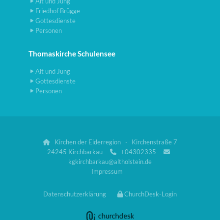
Alt und Jung
Friedhof Brügge
Gottesdienste
Personen
Thomaskirche Schulensee
Alt und Jung
Gottesdienste
Personen
Kirchen der Eiderregion · Kirchenstraße 7

24245 Kirchbarkau
+04302335


kgkirchbarkau@altholstein.de
Impressum
Datenschutzerklärung
ChurchDesk-Login