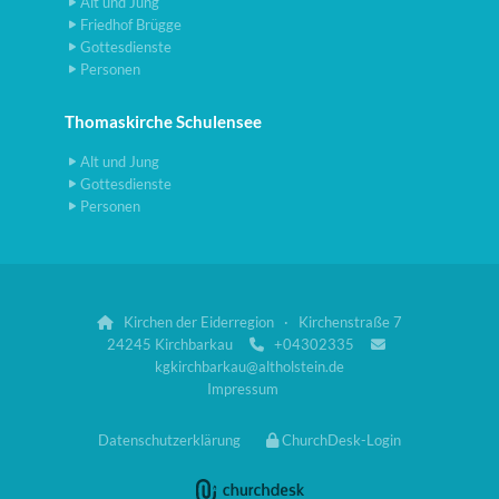
Alt und Jung
Friedhof Brügge
Gottesdienste
Personen
Thomaskirche Schulensee
Alt und Jung
Gottesdienste
Personen
Kirchen der Eiderregion · Kirchenstraße 7

24245 Kirchbarkau
+04302335


kgkirchbarkau@altholstein.de
Impressum
Datenschutzerklärung
ChurchDesk-Login