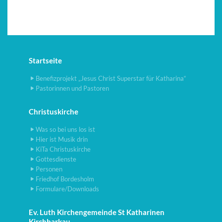
Startseite
Benefizprojekt „Jesus Christ Superstar für Katharina“
Pastorinnen und Pastoren
Christuskirche
Was so bei uns los ist
Hier ist Musik drin
KiTa Christuskirche
Gottesdienste
Personen
Friedhof Bordesholm
Formulare/Downloads
Ev. Luth Kirchengemeinde St Katharinen
Kirchbarkau