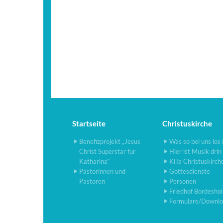
Startseite
Christuskirche
Benefizprojekt „Jesus
Was so bei uns los 
Christ Superstar für
Hier ist Musik drin
Katharina“
KiTa Christuskirch
Pastorinnen und
Gottesdienste
Pastoren
Personen
Friedhof Bordesho
Formulare/Downlo