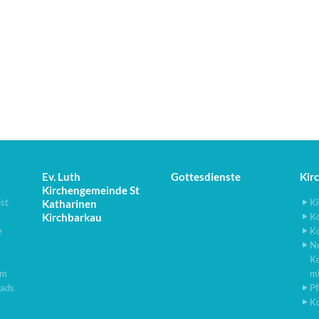
Ev. Luth
Gottesdienste
Kir
Kirchengemeinde St
ist
Ki
Katharinen
Kirchbarkau
K
e
K
N
K
lm
m
ads
Pf
K