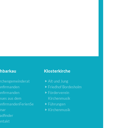
chbarkau
Klosterkirche
rchengemeinderat
Alt und Jung
onfirmanden
Friedhof Bordesholm
onfirmanden
Förderverein
eues aus dem
Kirchenmusik
onfirmandenFerienSe
Führungen
inar
Kirchenmusik
adfinder
ontakt