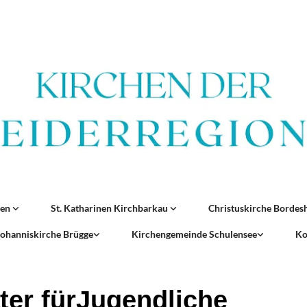
ren
St. Katharinen Kirchbarkau
Christuskirche Borde
 Johanniskirche Brügge
Kirchengemeinde Schulensee
Ko
ter fürJugendliche