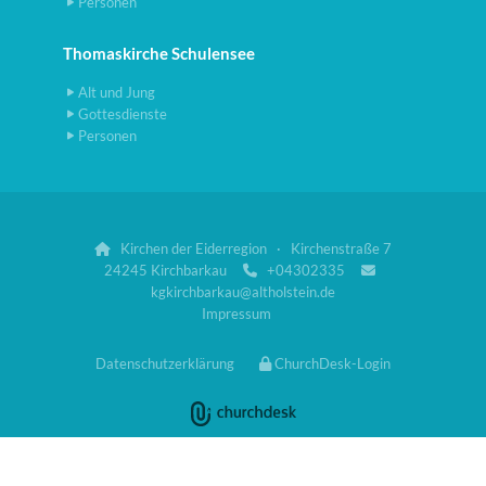
Personen
Thomaskirche Schulensee
Alt und Jung
Gottesdienste
Personen
Kirchen der Eiderregion · Kirchenstraße 7

24245 Kirchbarkau
+04302335


kgkirchbarkau@altholstein.de
Impressum
Datenschutzerklärung
ChurchDesk-Login