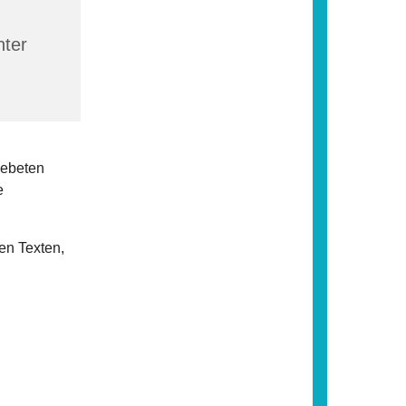
nter
Gebeten
e
en Texten,