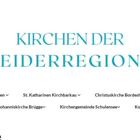
ren
St. Katharinen Kirchbarkau
Christuskirche Borde
 Johanniskirche Brügge
Kirchengemeinde Schulensee
Ko
é