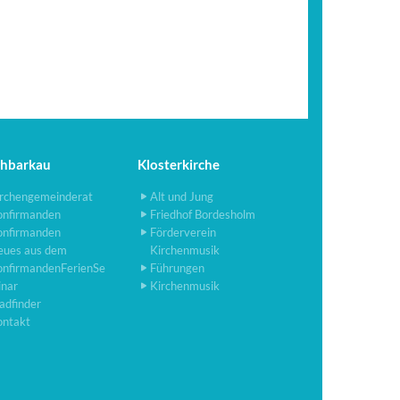
chbarkau
Klosterkirche
rchengemeinderat
Alt und Jung
onfirmanden
Friedhof Bordesholm
onfirmanden
Förderverein
eues aus dem
Kirchenmusik
onfirmandenFerienSe
Führungen
inar
Kirchenmusik
adfinder
ontakt