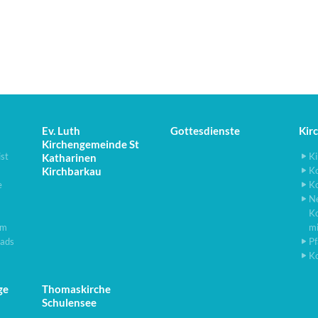
Ev. Luth
Gottesdienste
Kir
Kirchengemeinde St
ist
Ki
Katharinen
Kirchbarkau
K
e
K
N
K
lm
m
ads
Pf
K
ge
Thomaskirche
Schulensee