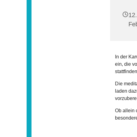
12.
Fe
In der Ka
ein, die v
stattfinden
Die medit
laden daz
vorzuberei
Ob allein 
besondere