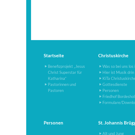
Startseite
Christuskirche
Benefizprojekt „Jesus
Was so bei uns los 
Christ Superstar für
Hier ist Musik drin
Katharina“
KiTa Christuskirch
Pastorinnen und
Gottesdienste
Pastoren
Personen
Friedhof Bordesho
Formulare/Downlo
Personen
St. Johannis Brüg
Alt und Jung