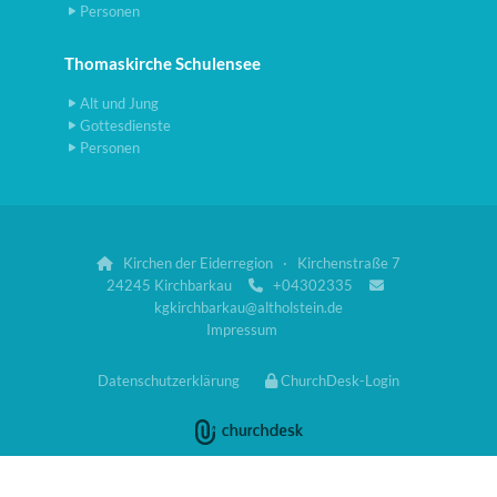
Personen
Thomaskirche Schulensee
Alt und Jung
Gottesdienste
Personen
Kirchen der Eiderregion · Kirchenstraße 7

24245 Kirchbarkau
+04302335


kgkirchbarkau@altholstein.de
Impressum
Datenschutzerklärung
ChurchDesk-Login