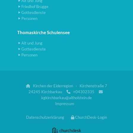
Alt und Jung
Friedhof Brügge
Gottesdienste
Personen
Thomaskirche Schulensee
Alt und Jung
Gottesdienste
Personen
Kirchen der Eiderregion · Kirchenstraße 7

24245 Kirchbarkau
+04302335


kgkirchbarkau@altholstein.de
Impressum
Datenschutzerklärung
ChurchDesk-Login