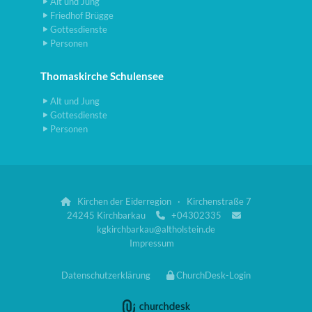
Alt und Jung
Friedhof Brügge
Gottesdienste
Personen
Thomaskirche Schulensee
Alt und Jung
Gottesdienste
Personen
Kirchen der Eiderregion · Kirchenstraße 7

24245 Kirchbarkau
+04302335


kgkirchbarkau@altholstein.de
Impressum
Datenschutzerklärung
ChurchDesk-Login