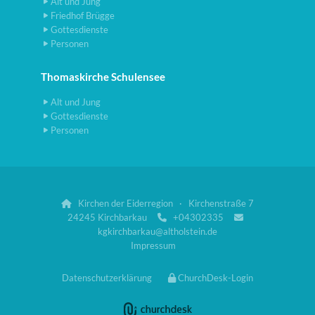
Alt und Jung
Friedhof Brügge
Gottesdienste
Personen
Thomaskirche Schulensee
Alt und Jung
Gottesdienste
Personen
Kirchen der Eiderregion · Kirchenstraße 7

24245 Kirchbarkau
+04302335


kgkirchbarkau@altholstein.de
Impressum
Datenschutzerklärung
ChurchDesk-Login