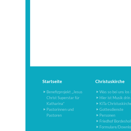
Startseite
Christuskirche
Benefizprojekt „Jesus
Was so bei uns los 
Christ Superstar für
Hier ist Musik drin
Katharina“
KiTa Christuskirch
Pastorinnen und
Gottesdienste
Pastoren
Personen
Friedhof Bordesho
Formulare/Downlo