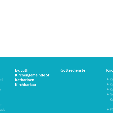
Ev. Luth
Gottesdienste
Kir
Kirchengemeinde St
ist
Ki
Katharinen
Kirchbarkau
K
e
K
N
K
lm
m
ads
Pf