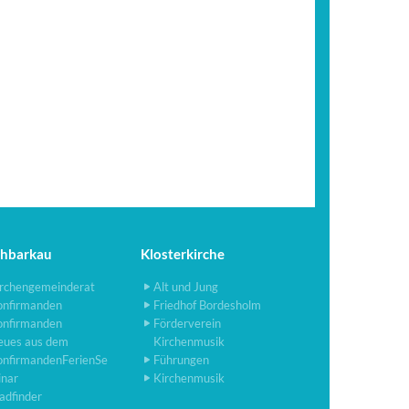
chbarkau
Klosterkirche
rchengemeinderat
Alt und Jung
onfirmanden
Friedhof Bordesholm
onfirmanden
Förderverein
eues aus dem
Kirchenmusik
onfirmandenFerienSe
Führungen
inar
Kirchenmusik
adfinder