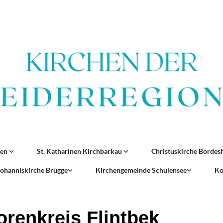
ren
St. Katharinen Kirchbarkau
Christuskirche Borde
 Johanniskirche Brügge
Kirchengemeinde Schulensee
Ko
orenkreis Flintbek