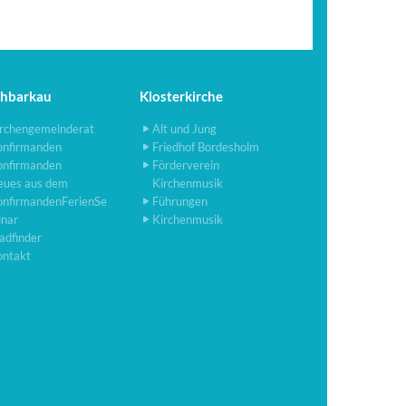
chbarkau
Klosterkirche
rchengemeinderat
Alt und Jung
onfirmanden
Friedhof Bordesholm
onfirmanden
Förderverein
eues aus dem
Kirchenmusik
onfirmandenFerienSe
Führungen
inar
Kirchenmusik
adfinder
ontakt