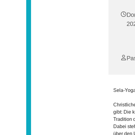
Do
20
Pas
Sela-Yog
Christlich
gibt: Die 
Tradition 
Dabei steh
über den U