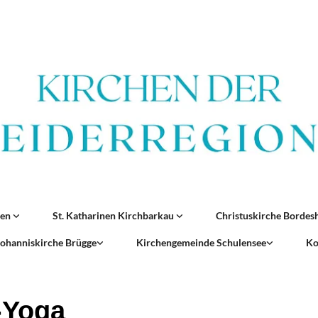
ren
St. Katharinen Kirchbarkau
Christuskirche Borde
 Johanniskirche Brügge
Kirchengemeinde Schulensee
Ko
-Yoga