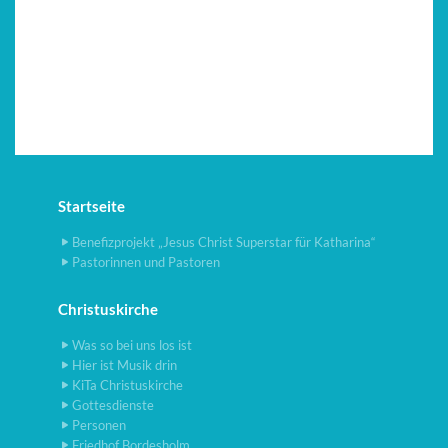
Startseite
Benefizprojekt „Jesus Christ Superstar für Katharina“
Pastorinnen und Pastoren
Christuskirche
Was so bei uns los ist
Hier ist Musik drin
KiTa Christuskirche
Gottesdienste
Personen
Friedhof Bordesholm