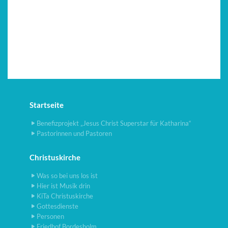
Startseite
Benefizprojekt „Jesus Christ Superstar für Katharina“
Pastorinnen und Pastoren
Christuskirche
Was so bei uns los ist
Hier ist Musik drin
KiTa Christuskirche
Gottesdienste
Personen
Friedhof Bordesholm