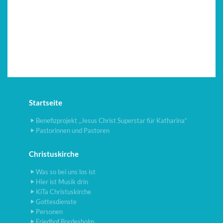
Startseite
Benefizprojekt „Jesus Christ Superstar für Katharina“
Pastorinnen und Pastoren
Christuskirche
Was so bei uns los ist
Hier ist Musik drin
KiTa Christuskirche
Gottesdienste
Personen
Friedhof Bordesholm