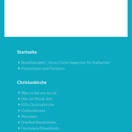
Startseite
Benefizprojekt „Jesus Christ Superstar für Katharina“
Pastorinnen und Pastoren
Christuskirche
Was so bei uns los ist
Hier ist Musik drin
KiTa Christuskirche
Gottesdienste
Personen
Friedhof Bordesholm
Formulare/Downloads