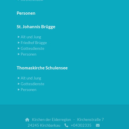
Personen
St. Johannis Brügge
Alt und Jung
Friedhof Brügge
Gottesdienste
Personen
Thomaskirche Schulensee
Alt und Jung
Gottesdienste
Personen
Kirchen der Eiderregion · Kirchenstraße 7

24245 Kirchbarkau
+04302335

