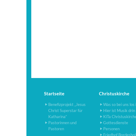
Startseite
Christuskirche
Benefizprojekt „Jesus
Was so bei uns los 
Christ Superstar für
Hier ist Musik drin
Katharina“
KiTa Christuskirch
Pastorinnen und
Gottesdienste
Pastoren
Personen
Friedhof Bordesho