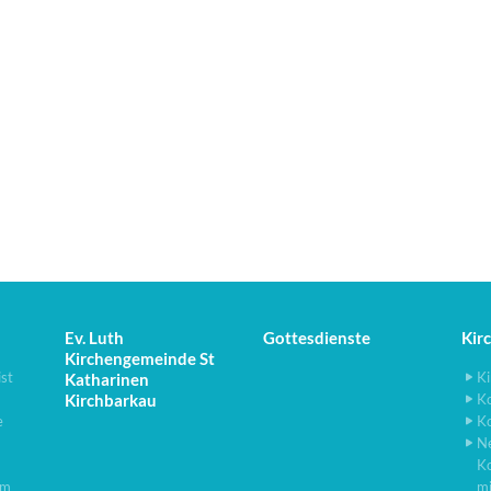
Ev. Luth
Gottesdienste
Kir
Kirchengemeinde St
ist
Ki
Katharinen
Kirchbarkau
K
e
K
N
K
lm
m