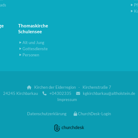
ads
Pf
K
ge
Thomaskirche
Schulensee
Alt und Jung
Gottesdienste
Personen
Kirchen der Eiderregion · Kirchenstraße 7

24245 Kirchbarkau
+04302335
kgkirchbarkau@altholstein.de


Impressum
Datenschutzerklärung
ChurchDesk-Login