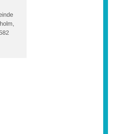
einde
sholm,
4582