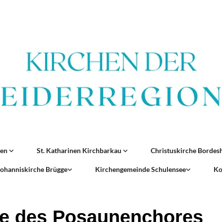
ren
St. Katharinen Kirchbarkau
Christuskirche Borde
 Johanniskirche Brügge
Kirchengemeinde Schulensee
Ko
e des Posaunenchores