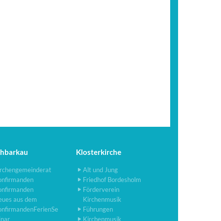
chbarkau
Klosterkirche
rchengemeinderat
Alt und Jung
onfirmanden
Friedhof Bordesholm
onfirmanden
Förderverein
eues aus dem
Kirchenmusik
onfirmandenFerienSe
Führungen
inar
Kirchenmusik