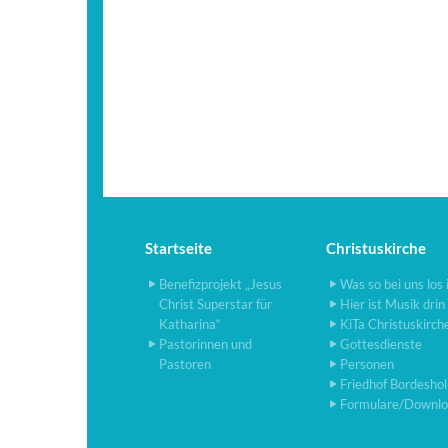
Startseite
Christuskirche
Benefizprojekt „Jesus
Was so bei uns los 
Christ Superstar für
Hier ist Musik drin
Katharina“
KiTa Christuskirch
Pastorinnen und
Gottesdienste
Pastoren
Personen
Friedhof Bordesho
Formulare/Downlo