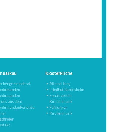
chbarkau
Klosterkirche
rchengemeinderat
Alt und Jung
onfirmanden
Friedhof Bordesholm
onfirmanden
Förderverein
eues aus dem
Kirchenmusik
onfirmandenFerienSe
Führungen
inar
Kirchenmusik
adfinder
ontakt