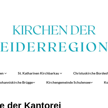
ren
St. Katharinen Kirchbarkau
Christuskirche Borde
 Johanniskirche Brügge
Kirchengemeinde Schulensee
Ko
e der Kantorei