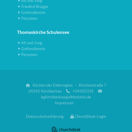
Alt und Jung
Friedhof Brügge
Gottesdienste
Personen
Thomaskirche Schulensee
Alt und Jung
Gottesdienste
Personen
Kirchen der Eiderregion · Kirchenstraße 7

24245 Kirchbarkau
+04302335


kgkirchbarkau@altholstein.de
Impressum
Datenschutzerklärung
ChurchDesk-Login