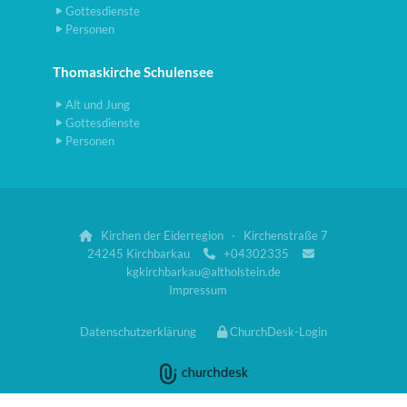
Gottesdienste
Personen
Thomaskirche Schulensee
Alt und Jung
Gottesdienste
Personen
Kirchen der Eiderregion · Kirchenstraße 7

24245 Kirchbarkau
+04302335


kgkirchbarkau@altholstein.de
Impressum
Datenschutzerklärung
ChurchDesk-Login