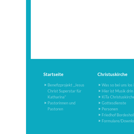
Startseite
Christuskirche
Benefizprojekt „Jesus
Was so bei uns los 
Christ Superstar für
Hier ist Musik drin
Katharina“
KiTa Christuskirch
Pastorinnen und
Gottesdienste
Pastoren
Personen
Friedhof Bordesho
Formulare/Downlo