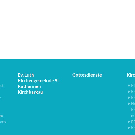
Ev. Luth
Gottesdienste
Kir
Kirchengemeinde St
ist
Ki
Katharinen
Kirchbarkau
K
e
K
N
K
lm
m
ads
Pf
K