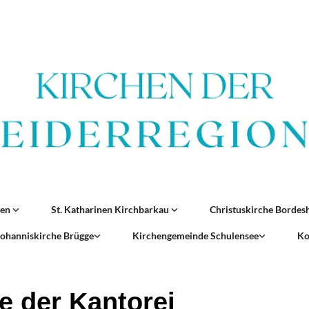
ren
St. Katharinen Kirchbarkau
Christuskirche Borde
 Johanniskirche Brügge
Kirchengemeinde Schulensee
Ko
e der Kantorei