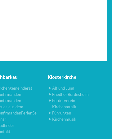
chbarkau
Klosterkirche
rchengemeinderat
Alt und Jung
onfirmanden
Friedhof Bordesholm
onfirmanden
Förderverein
eues aus dem
Kirchenmusik
onfirmandenFerienSe
Führungen
inar
Kirchenmusik
adfinder
ontakt