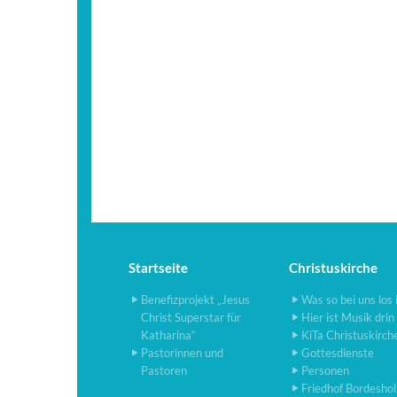
Startseite
Christuskirche
Benefizprojekt „Jesus
Was so bei uns los 
Christ Superstar für
Hier ist Musik drin
Katharina“
KiTa Christuskirch
Pastorinnen und
Gottesdienste
Pastoren
Personen
Friedhof Bordesho