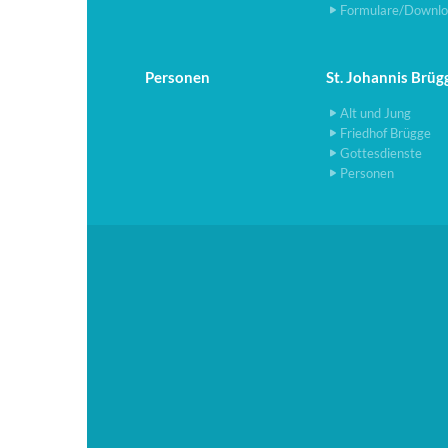
Formulare/Downlo
Personen
St. Johannis Brüg
Alt und Jung
Friedhof Brügge
Gottesdienste
Personen