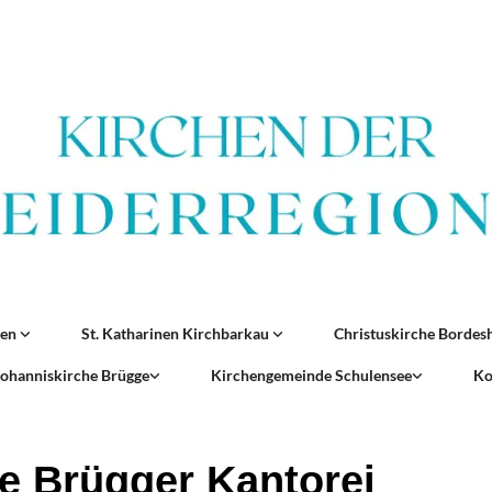
ren
St. Katharinen Kirchbarkau
Christuskirche Borde
 Johanniskirche Brügge
Kirchengemeinde Schulensee
Ko
e Brügger Kantorei