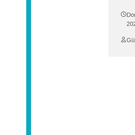
Do
20
Gü