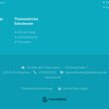
ads
Pf
K
ge
Thomaskirche
Schulensee
Alt und Jung
Gottesdienste
Personen
Kirchen der Eiderregion · Kirchenstraße 7

24245 Kirchbarkau
+04302335
kgkirchbarkau@altholstein.de


Impressum
Datenschutzerklärung
ChurchDesk-Login