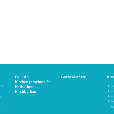
Ev. Luth
Gottesdienste
Kir
Kirchengemeinde St
ist
Ki
Katharinen
Kirchbarkau
K
e
K
N
K
lm
m