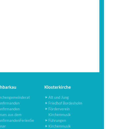
chbarkau
Klosterkirche
rchengemeinderat
Alt und Jung
onfirmanden
Friedhof Bordesholm
onfirmanden
Förderverein
eues aus dem
Kirchenmusik
onfirmandenFerienSe
Führungen
inar
Kirchenmusik