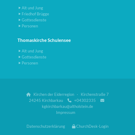
Alt und Jung
Friedhof Brügge
Gottesdienste
Personen
Thomaskirche Schulensee
Alt und Jung
Gottesdienste
Personen
Kirchen der Eiderregion · Kirchenstraße 7

24245 Kirchbarkau
+04302335


kgkirchbarkau@altholstein.de
Impressum
Datenschutzerklärung
ChurchDesk-Login