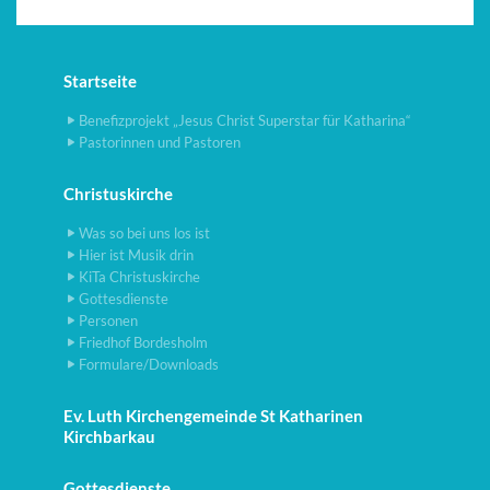
Startseite
Benefizprojekt „Jesus Christ Superstar für Katharina“
Pastorinnen und Pastoren
Christuskirche
Was so bei uns los ist
Hier ist Musik drin
KiTa Christuskirche
Gottesdienste
Personen
Friedhof Bordesholm
Formulare/Downloads
Ev. Luth Kirchengemeinde St Katharinen
Kirchbarkau
Gottesdienste