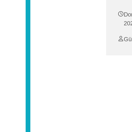
Do
20
Gü