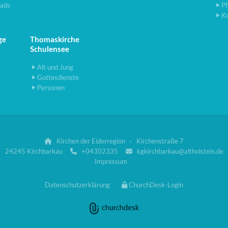
ads
Pf
K
ge
Thomaskirche
Schulensee
Alt und Jung
Gottesdienste
Personen
Kirchen der Eiderregion · Kirchenstraße 7

24245 Kirchbarkau
+04302335
kgkirchbarkau@altholstein.de


Impressum
Datenschutzerklärung
ChurchDesk-Login