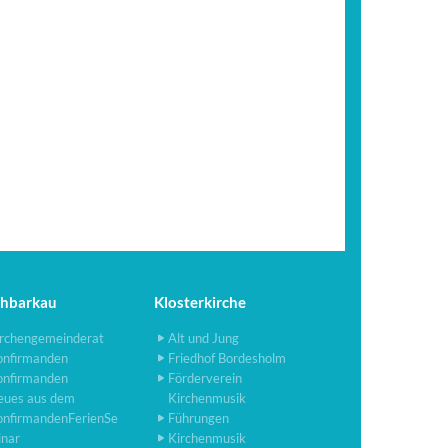
chbarkau
Klosterkirche
rchengemeinderat
Alt und Jung
onfirmanden
Friedhof Bordesholm
onfirmanden
Förderverein
eues aus dem
Kirchenmusik
onfirmandenFerienSe
Führungen
inar
Kirchenmusik