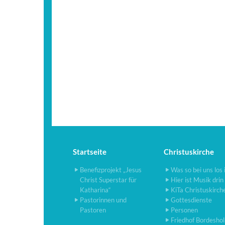
Startseite
Christuskirche
Benefizprojekt „Jesus
Was so bei uns los 
Christ Superstar für
Hier ist Musik drin
Katharina“
KiTa Christuskirch
Pastorinnen und
Gottesdienste
Pastoren
Personen
Friedhof Bordesho