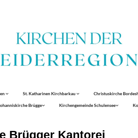
ren
St. Katharinen Kirchbarkau
Christuskirche Borde
 Johanniskirche Brügge
Kirchengemeinde Schulensee
Ko
e Brügger Kantorei