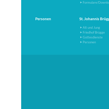
Formulare/Downlo
Personen
St. Johannis Brüg
Alt und Jung
Friedhof Brügge
Gottesdienste
Personen