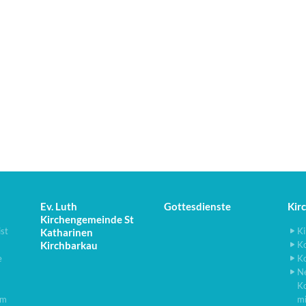
Ev. Luth
Gottesdienste
Kir
Kirchengemeinde St
ist
Ki
Katharinen
Kirchbarkau
K
e
K
N
K
lm
m