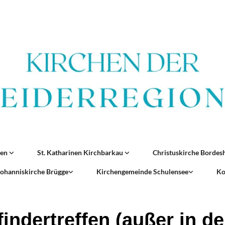
ren
St. Katharinen Kirchbarkau
Christuskirche Borde
 Johanniskirche Brügge
Kirchengemeinde Schulensee
Ko
findertreffen (außer in d