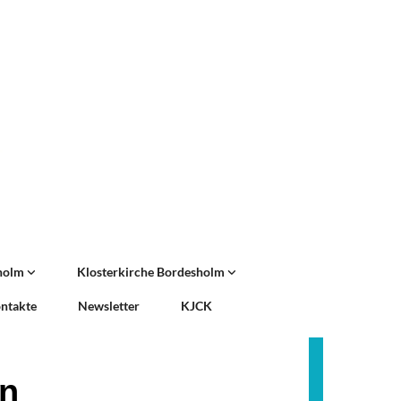
sholm
Klosterkirche Bordesholm
ntakte
Newsletter
KJCK
en