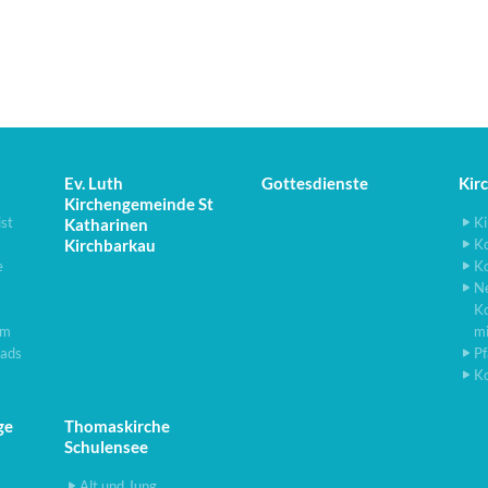
Ev. Luth
Gottesdienste
Kir
Kirchengemeinde St
ist
Ki
Katharinen
Kirchbarkau
K
e
K
N
K
lm
m
ads
Pf
K
ge
Thomaskirche
Schulensee
Alt und Jung