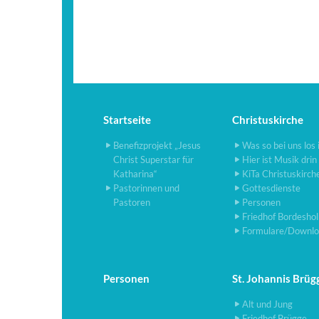
Startseite
Christuskirche
Benefizprojekt „Jesus
Was so bei uns los 
Christ Superstar für
Hier ist Musik drin
Katharina“
KiTa Christuskirch
Pastorinnen und
Gottesdienste
Pastoren
Personen
Friedhof Bordesho
Formulare/Downlo
Personen
St. Johannis Brüg
Alt und Jung
Friedhof Brügge