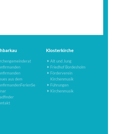
chbarkau
Klosterkirche
rchengemeinderat
Alt und Jung
onfirmanden
Friedhof Bordesholm
onfirmanden
Förderverein
eues aus dem
Kirchenmusik
onfirmandenFerienSe
Führungen
inar
Kirchenmusik
adfinder
ontakt