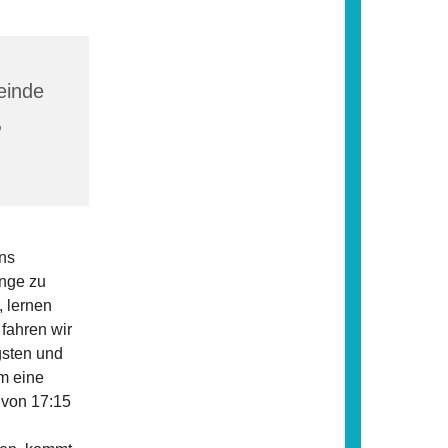
einde
,
uns
nge zu
, lernen
fahren wir
gsten und
m eine
 von 17:15