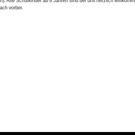
n). Alle Schulkinder ab 6 Jahren sind bei uns herzlich willkom
ach vorbei.