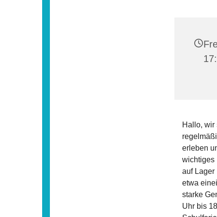
Fre
17:
Hallo, wir
regelmäß
erleben u
wichtiges
auf Lager
etwa eine
starke Gem
Uhr bis 18