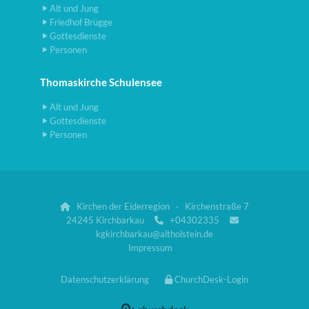
Alt und Jung
Friedhof Brügge
Gottesdienste
Personen
Thomaskirche Schulensee
Alt und Jung
Gottesdienste
Personen
Kirchen der Eiderregion · Kirchenstraße 7

24245 Kirchbarkau
+04302335


kgkirchbarkau@altholstein.de
Impressum
Datenschutzerklärung
ChurchDesk-Login