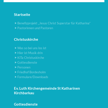
Startseite
Benefizprojekt „Jesus Christ Superstar für Katharina“
Pastorinnen und Pastoren
Christuskirche
Was so bei uns los ist
Hier ist Musik drin
KiTa Christuskirche
Gottesdienste
Personen
Friedhof Bordesholm
Formulare/Downloads
Ev. Luth Kirchengemeinde St Katharinen
Kirchbarkau
Gottesdienste