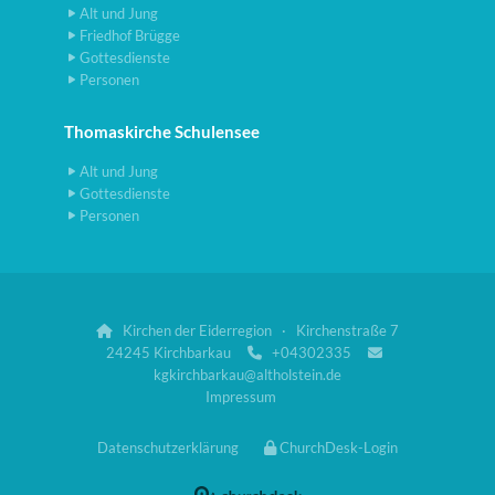
Alt und Jung
Friedhof Brügge
Gottesdienste
Personen
Thomaskirche Schulensee
Alt und Jung
Gottesdienste
Personen
Kirchen der Eiderregion · Kirchenstraße 7

24245 Kirchbarkau
+04302335


kgkirchbarkau@altholstein.de
Impressum
Datenschutzerklärung
ChurchDesk-Login