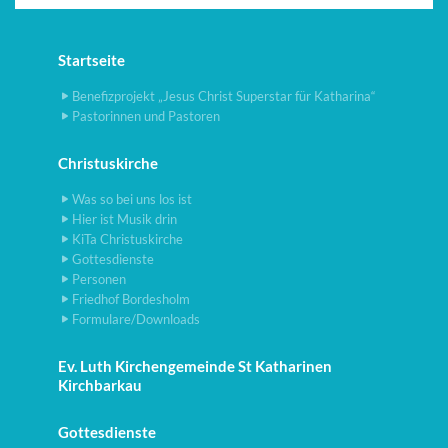
Startseite
Benefizprojekt „Jesus Christ Superstar für Katharina“
Pastorinnen und Pastoren
Christuskirche
Was so bei uns los ist
Hier ist Musik drin
KiTa Christuskirche
Gottesdienste
Personen
Friedhof Bordesholm
Formulare/Downloads
Ev. Luth Kirchengemeinde St Katharinen
Kirchbarkau
Gottesdienste