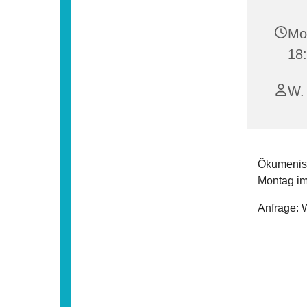
Mon
18
W. 
Ökumenisc
Montag im
Anfrage: 