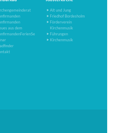
rchengemeinderat
Alt und Jung
onfirmanden
Friedhof Bordesholm
onfirmanden
Förderverein
eues aus dem
Kirchenmusik
onfirmandenFerienSe
Führungen
inar
Kirchenmusik
adfinder
ontakt