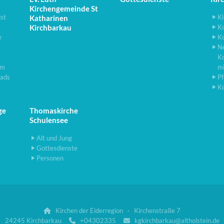
Kirchengemeinde St
ist
Ki
Katharinen
Kirchbarkau
K
e
K
N
K
lm
m
ads
Pf
K
ge
Thomaskirche
Schulensee
Alt und Jung
Gottesdienste
Personen
Kirchen der Eiderregion · Kirchenstraße 7

24245 Kirchbarkau
+04302335
kgkirchbarkau@altholstein.de

