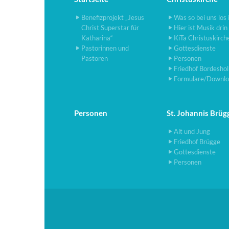
Benefizprojekt „Jesus
Was so bei uns los 
Christ Superstar für
Hier ist Musik drin
Katharina“
KiTa Christuskirch
Pastorinnen und
Gottesdienste
Pastoren
Personen
Friedhof Bordesho
Formulare/Downlo
Personen
St. Johannis Brüg
Alt und Jung
Friedhof Brügge
Gottesdienste
Personen