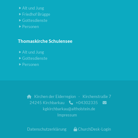
Alt und Jung
Friedhof Brügge
Gottesdienste
Personen
Thomaskirche Schulensee
Alt und Jung
Gottesdienste
Personen
Kirchen der Eiderregion · Kirchenstraße 7

24245 Kirchbarkau
+04302335


kgkirchbarkau@altholstein.de
Impressum
Datenschutzerklärung
ChurchDesk-Login