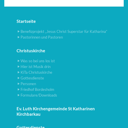
Startseite
Benefizprojekt „Jesus Christ Superstar für Katharina“
Pastorinnen und Pastoren
Christuskirche
Was so bei uns los ist
Hier ist Musik drin
KiTa Christuskirche
Gottesdienste
Personen
Friedhof Bordesholm
Formulare/Downloads
Ev. Luth Kirchengemeinde St Katharinen
Kirchbarkau
Gottesdienste