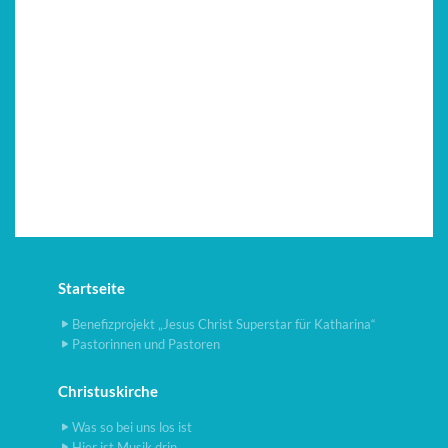
Startseite
Benefizprojekt „Jesus Christ Superstar für Katharina“
Pastorinnen und Pastoren
Christuskirche
Was so bei uns los ist
Hier ist Musik drin