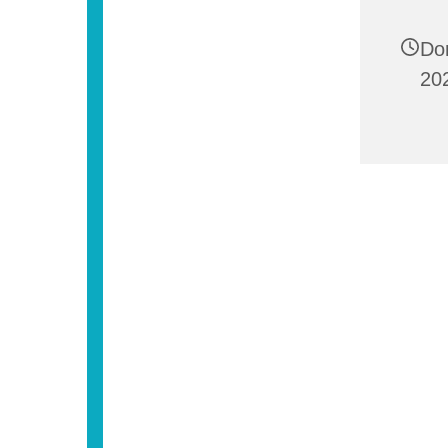
Do
202