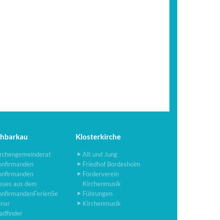
chbarkau
Klosterkirche
rchengemeinderat
Alt und Jung
onfirmanden
Friedhof Bordesholm
onfirmanden
Förderverein
eues aus dem
Kirchenmusik
onfirmandenFerienSe
Führungen
inar
Kirchenmusik
adfinder