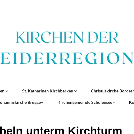
ren
St. Katharinen Kirchbarkau
Christuskirche Borde
 Johanniskirche Brügge
Kirchengemeinde Schulensee
Ko
beln unterm Kirchturm