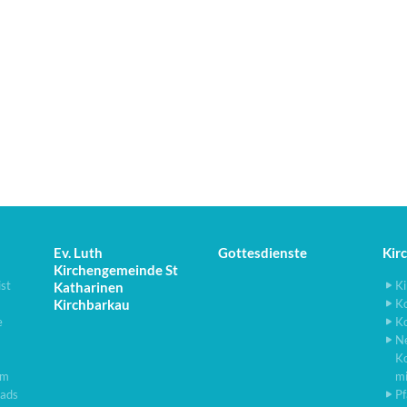
Ev. Luth
Gottesdienste
Kir
Kirchengemeinde St
ist
Ki
Katharinen
Kirchbarkau
K
e
K
N
K
lm
m
ads
Pf