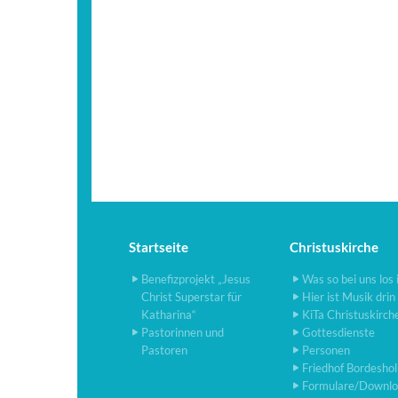
Startseite
Christuskirche
Benefizprojekt „Jesus
Was so bei uns los 
Christ Superstar für
Hier ist Musik drin
Katharina“
KiTa Christuskirch
Pastorinnen und
Gottesdienste
Pastoren
Personen
Friedhof Bordesho
Formulare/Downlo