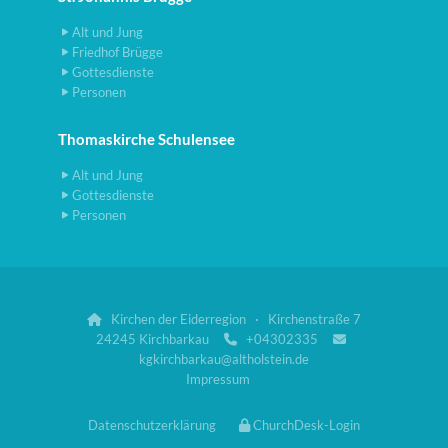
Alt und Jung
Friedhof Brügge
Gottesdienste
Personen
Thomaskirche Schulensee
Alt und Jung
Gottesdienste
Personen
Kirchen der Eiderregion · Kirchenstraße 7

24245 Kirchbarkau
+04302335


kgkirchbarkau@altholstein.de
Impressum
Datenschutzerklärung
ChurchDesk-Login