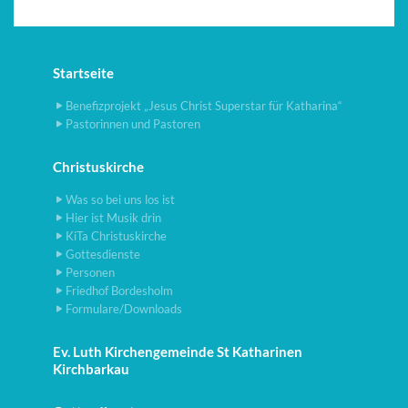
Startseite
Benefizprojekt „Jesus Christ Superstar für Katharina“
Pastorinnen und Pastoren
Christuskirche
Was so bei uns los ist
Hier ist Musik drin
KiTa Christuskirche
Gottesdienste
Personen
Friedhof Bordesholm
Formulare/Downloads
Ev. Luth Kirchengemeinde St Katharinen
Kirchbarkau