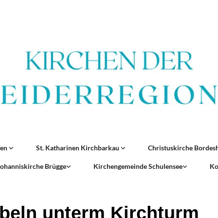
ren
St. Katharinen Kirchbarkau
Christuskirche Borde
 Johanniskirche Brügge
Kirchengemeinde Schulensee
Ko
beln unterm Kirchturm