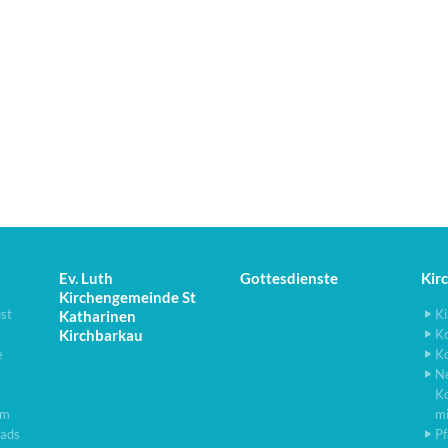
Ev. Luth
Gottesdienste
Kir
Kirchengemeinde St
ist
Ki
Katharinen
Kirchbarkau
K
e
K
N
K
lm
m
ads
Pf