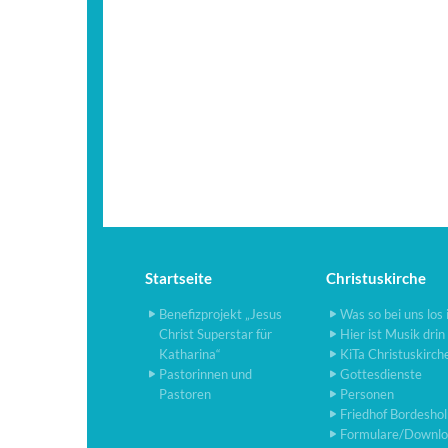
Startseite
Christuskirche
Benefizprojekt „Jesus
Was so bei uns los 
Christ Superstar für
Hier ist Musik drin
Katharina“
KiTa Christuskirch
Pastorinnen und
Gottesdienste
Pastoren
Personen
Friedhof Bordesho
Formulare/Downlo