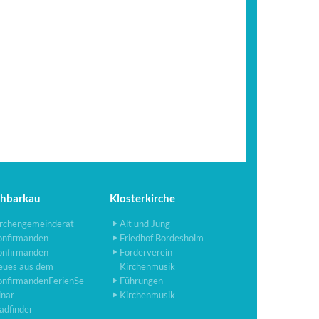
chbarkau
Klosterkirche
rchengemeinderat
Alt und Jung
onfirmanden
Friedhof Bordesholm
onfirmanden
Förderverein
eues aus dem
Kirchenmusik
onfirmandenFerienSe
Führungen
inar
Kirchenmusik
adfinder