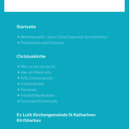
Startseite
Benefizprojekt „Jesus Christ Superstar für Katharina“
Pastorinnen und Pastoren
Christuskirche
Was so bei uns los ist
Hier ist Musik drin
KiTa Christuskirche
Gottesdienste
Personen
Friedhof Bordesholm
Formulare/Downloads
Ev. Luth Kirchengemeinde St Katharinen
Kirchbarkau