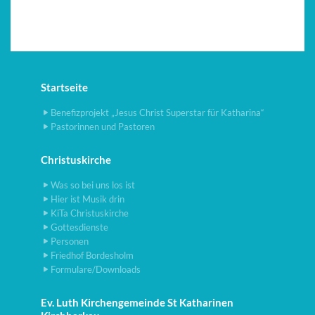
Startseite
Benefizprojekt „Jesus Christ Superstar für Katharina“
Pastorinnen und Pastoren
Christuskirche
Was so bei uns los ist
Hier ist Musik drin
KiTa Christuskirche
Gottesdienste
Personen
Friedhof Bordesholm
Formulare/Downloads
Ev. Luth Kirchengemeinde St Katharinen