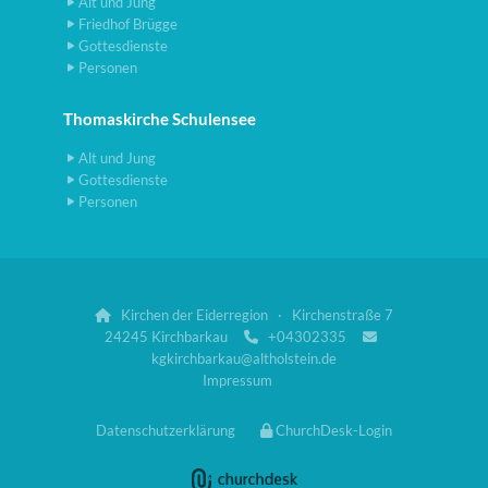
Alt und Jung
Friedhof Brügge
Gottesdienste
Personen
Thomaskirche Schulensee
Alt und Jung
Gottesdienste
Personen
Kirchen der Eiderregion · Kirchenstraße 7

24245 Kirchbarkau
+04302335


kgkirchbarkau@altholstein.de
Impressum
Datenschutzerklärung
ChurchDesk-Login