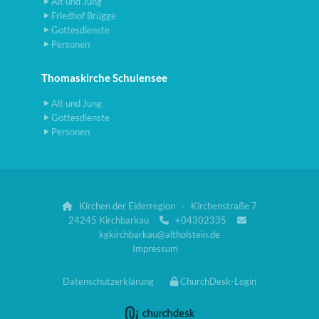
Alt und Jung
Friedhof Brügge
Gottesdienste
Personen
Thomaskirche Schulensee
Alt und Jung
Gottesdienste
Personen
Kirchen der Eiderregion · Kirchenstraße 7

24245 Kirchbarkau
+04302335


kgkirchbarkau@altholstein.de
Impressum
Datenschutzerklärung
ChurchDesk-Login