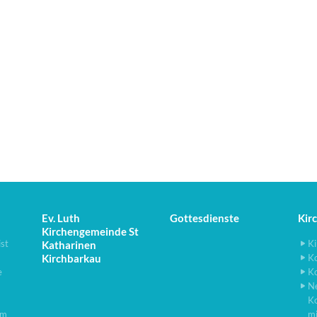
Ev. Luth
Gottesdienste
Kir
Kirchengemeinde St
ist
Ki
Katharinen
Kirchbarkau
K
e
K
N
K
lm
m