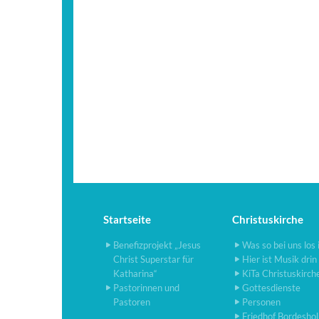
Startseite
Christuskirche
Benefizprojekt „Jesus
Was so bei uns los 
Christ Superstar für
Hier ist Musik drin
Katharina“
KiTa Christuskirch
Pastorinnen und
Gottesdienste
Pastoren
Personen
Friedhof Bordesho