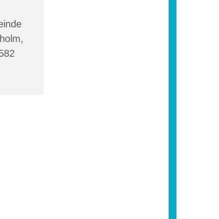
einde
sholm,
4582