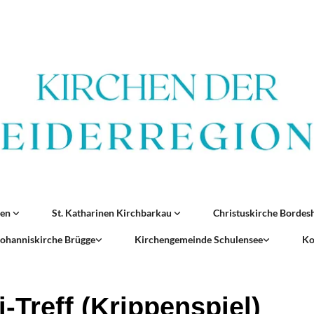
ren
St. Katharinen Kirchbarkau
Christuskirche Borde
 Johanniskirche Brügge
Kirchengemeinde Schulensee
Ko
-Treff (Krippenspiel)