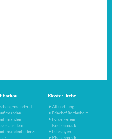
chbarkau
Klosterkirche
rchengemeinderat
Alt und Jung
onfirmanden
Friedhof Bordesholm
onfirmanden
Förderverein
eues aus dem
Kirchenmusik
onfirmandenFerienSe
Führungen
inar
Kirchenmusik