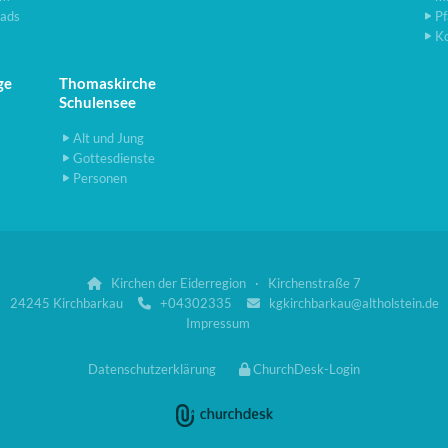
ads
Pf
K
ge
Thomaskirche
Schulensee
Alt und Jung
Gottesdienste
Personen
Kirchen der Eiderregion · Kirchenstraße 7

24245 Kirchbarkau
+04302335
kgkirchbarkau@altholstein.de


Impressum
Datenschutzerklärung
ChurchDesk-Login