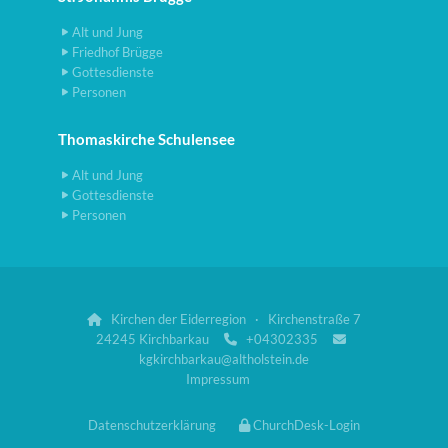
Alt und Jung
Friedhof Brügge
Gottesdienste
Personen
Thomaskirche Schulensee
Alt und Jung
Gottesdienste
Personen
Kirchen der Eiderregion · Kirchenstraße 7

24245 Kirchbarkau
+04302335


kgkirchbarkau@altholstein.de
Impressum
Datenschutzerklärung
ChurchDesk-Login