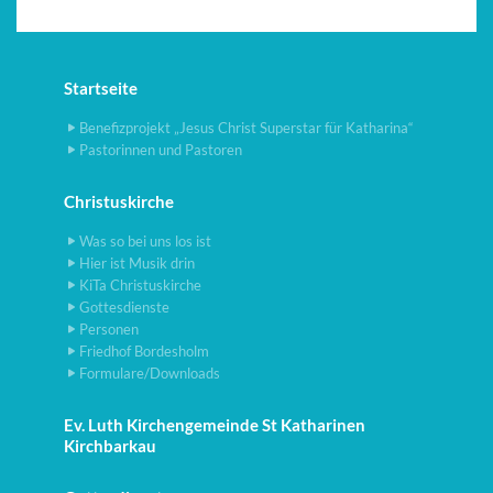
Startseite
Benefizprojekt „Jesus Christ Superstar für Katharina“
Pastorinnen und Pastoren
Christuskirche
Was so bei uns los ist
Hier ist Musik drin
KiTa Christuskirche
Gottesdienste
Personen
Friedhof Bordesholm
Formulare/Downloads
Ev. Luth Kirchengemeinde St Katharinen
Kirchbarkau