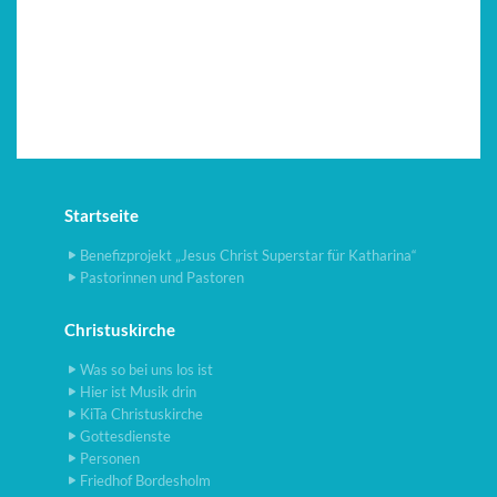
Startseite
Benefizprojekt „Jesus Christ Superstar für Katharina“
Pastorinnen und Pastoren
Christuskirche
Was so bei uns los ist
Hier ist Musik drin
KiTa Christuskirche
Gottesdienste
Personen
Friedhof Bordesholm