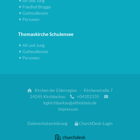
Alt und Jung
Friedhof Brügge
Gottesdienste
Personen
Thomaskirche Schulensee
Alt und Jung
Gottesdienste
Personen
Kirchen der Eiderregion · Kirchenstraße 7

24245 Kirchbarkau
+04302335


kgkirchbarkau@altholstein.de
Impressum
Datenschutzerklärung
ChurchDesk-Login