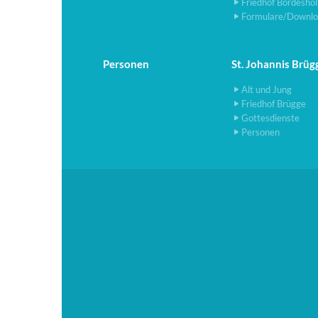
Friedhof Bordesho
Formulare/Downlo
Personen
St. Johannis Brüg
Alt und Jung
Friedhof Brügge
Gottesdienste
Personen