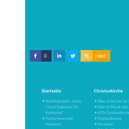
0
Feed
Startseite
Christuskirche
Benefizprojekt „Jesus
Was so bei uns los 
Christ Superstar für
Hier ist Musik drin
Katharina“
KiTa Christuskirch
Pastorinnen und
Gottesdienste
Pastoren
Personen