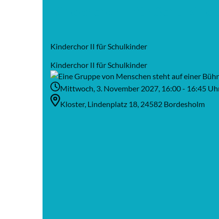
Kinderchor II für Schulkind
Kinderchor II für Schulkinder
Kinderchor II für Schulkinder
Mittwoch, 3. November 2027, 16:00 - 16:45 Uh
Kloster, Lindenplatz 18, 24582 Bordesholm