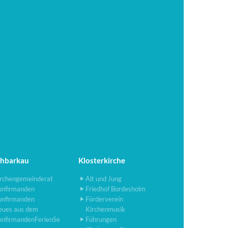
chbarkau
Klosterkirche
rchengemeinderat
Alt und Jung
onfirmanden
Friedhof Bordesholm
onfirmanden
Förderverein
eues aus dem
Kirchenmusik
onfirmandenFerienSe
Führungen