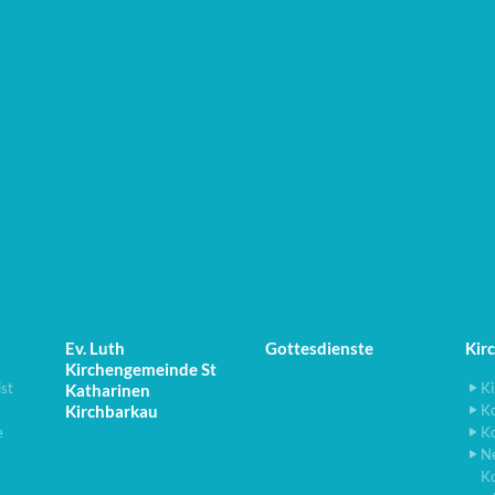
Ev. Luth
Gottesdienste
Kir
Kirchengemeinde St
ist
Ki
Katharinen
Kirchbarkau
K
e
K
N
K