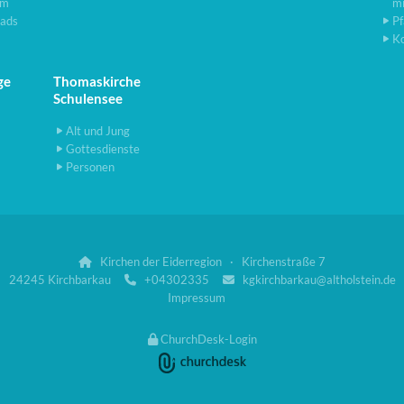
lm
m
ads
Pf
K
ge
Thomaskirche
Schulensee
Alt und Jung
Gottesdienste
Personen
Kirchen der Eiderregion · Kirchenstraße 7

24245 Kirchbarkau
+04302335
kgkirchbarkau@altholstein.de


Impressum
ChurchDesk-Login