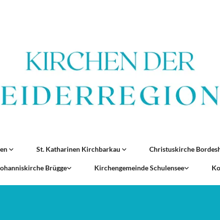
ren
St. Katharinen Kirchbarkau
Christuskirche Borde
 Johanniskirche Brügge
Kirchengemeinde Schulensee
Ko