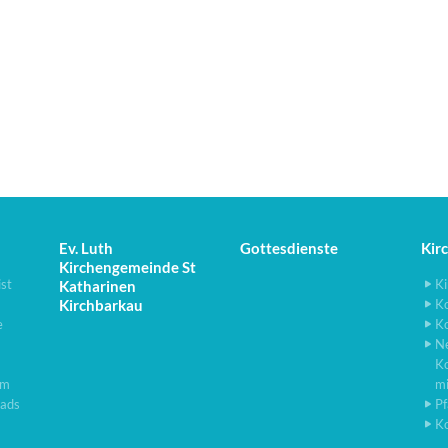
Ev. Luth
Gottesdienste
Kir
Kirchengemeinde St
ist
Ki
Katharinen
Kirchbarkau
K
e
K
N
K
lm
m
ads
Pf
K