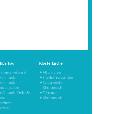
chbarkau
Klosterkirche
rchengemeinderat
Alt und Jung
onfirmanden
Friedhof Bordesholm
onfirmanden
Förderverein
eues aus dem
Kirchenmusik
onfirmandenFerienSe
Führungen
inar
Kirchenmusik
adfinder
ontakt