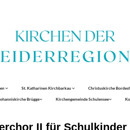
ren
St. Katharinen Kirchbarkau
Christuskirche Borde
 Johanniskirche Brügge
Kirchengemeinde Schulensee
Ko
erchor II für Schulkinder