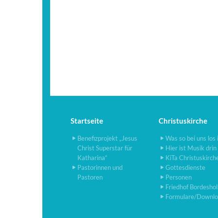
Startseite
Christuskirche
Benefizprojekt „Jesus
Was so bei uns los 
Christ Superstar für
Hier ist Musik drin
Katharina“
KiTa Christuskirch
Pastorinnen und
Gottesdienste
Pastoren
Personen
Friedhof Bordesho
Formulare/Downlo