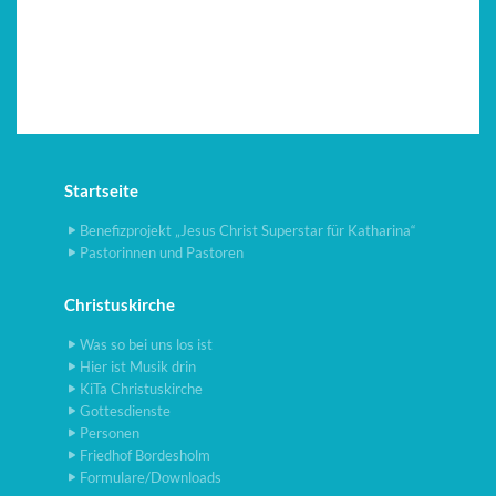
Startseite
Benefizprojekt „Jesus Christ Superstar für Katharina“
Pastorinnen und Pastoren
Christuskirche
Was so bei uns los ist
Hier ist Musik drin
KiTa Christuskirche
Gottesdienste
Personen
Friedhof Bordesholm
Formulare/Downloads