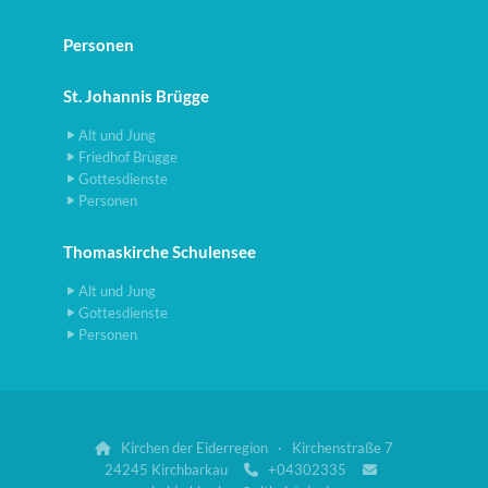
Personen
St. Johannis Brügge
Alt und Jung
Friedhof Brügge
Gottesdienste
Personen
Thomaskirche Schulensee
Alt und Jung
Gottesdienste
Personen
Kirchen der Eiderregion · Kirchenstraße 7

24245 Kirchbarkau
+04302335

